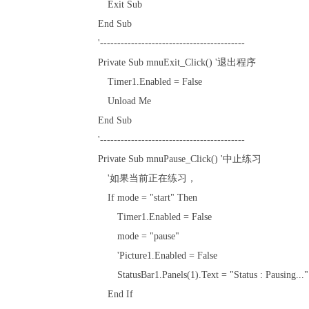
Exit Sub
End Sub
'------------------------------------------
Private Sub mnuExit_Click() '退出程序
Timer1.Enabled = False
Unload Me
End Sub
'------------------------------------------
Private Sub mnuPause_Click() '中止练习
'如果当前正在练习，
If mode = "start" Then
Timer1.Enabled = False
mode = "pause"
'Picture1.Enabled = False
StatusBar1.Panels(1).Text = "Status : Pausing..."
End If