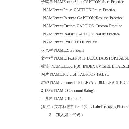
子菜单 NAME:mnuStart CAPTION:Start Practice
NAME:mnuPause CAPTION:Pause Practice
NAME:mnuResume CAPTION:Resume Practice
NAME:mnuCustom CAPTION:Custom Practice
NAME:mnuRestart CAPTION:Restart Practice
NAME:mnuExit CAPTION:Exit
状态栏 NAME:Stautsbar1
文本框 NAME:Text1(0) INDEX:0TABSTOP:FALSE
标签 NAME:Label1(0) INDEX:0VISIBLE:FALS
图片 NAME:Picture1 TABSTOP:FALSE
时钟 NAME:Timer1 INTERVAL:1000 ENABLED:
对话框 NAME:CommonDialog1
工具栏 NAME:Toolbar1
(备注：文本框控件Text1(0)和Label1(0)放入Pictur
2） 加入如下代码：