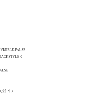
VISIBLE:FALSE
EBACKSTYLE:0
FALSE
e1控件中)