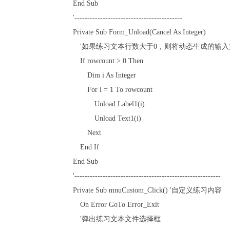
End Sub
'------------------------------------------
Private Sub Form_Unload(Cancel As Integer)
'如果练习文本行数大于0，则将动态生成的输入
If rowcount > 0 Then
Dim i As Integer
For i = 1 To rowcount
Unload Label1(i)
Unload Text1(i)
Next
End If
End Sub
'---------------------------------------------------------
Private Sub mnuCustom_Click() '自定义练习内容
On Error GoTo Error_Exit
'弹出练习文本文件选择框