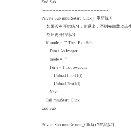
End Sub
'---------------------------------------------
Private Sub mnuRestart_Click() '重新练习
'如果没有开始练习，则退出；否则先卸载动态
'然后再开始练习
If mode = "" Then Exit Sub
Dim i As Integer
mode = ""
For i = 1 To rowcount
Unload Label1(i)
Unload Text1(i)
Next
Call mnuStart_Click
End Sub
'---------------------------------------------
Private Sub mnuResume_Click() '继续练习