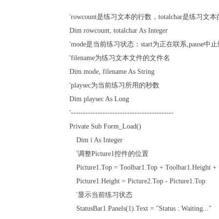
'rowcount是练习文本的行数，totalchar是练习
Dim rowcount, totalchar As Integer
'mode是当前练习状态：start为正在联系,paus
'filename为练习文本文件的文件名
Dim mode, filename As String
'playsec为当前练习所用的秒数
Dim playsec As Long
'------------------------------------------
Private Sub Form_Load()
Dim i As Integer
'调整Picture1控件的位置
Picture1.Top = Toolbar1.Top + Toolbar1.Height +
Picture1.Height = Picture2.Top - Picture1.Top
'显示当前练习状态
StatusBar1.Panels(1).Text = "Status : Waiting..."