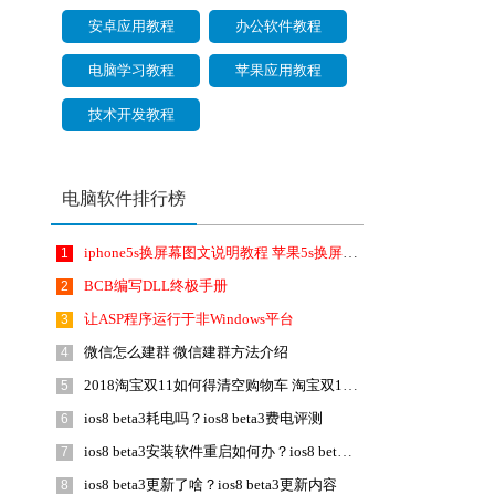
安卓应用教程
办公软件教程
电脑学习教程
苹果应用教程
技术开发教程
电脑软件排行榜
iphone5s换屏幕图文说明教程 苹果5s换屏幕视频
1
BCB编写DLL终极手册
2
让ASP程序运行于非Windows平台
3
微信怎么建群 微信建群方法介绍
4
2018淘宝双11如何得清空购物车 淘宝双11清空购物车活动
5
ios8 beta3耗电吗？ios8 beta3费电评测
6
ios8 beta3安装软件重启如何办？ios8 beta3无法安装软件处理方法
7
ios8 beta3更新了啥？ios8 beta3更新内容
8