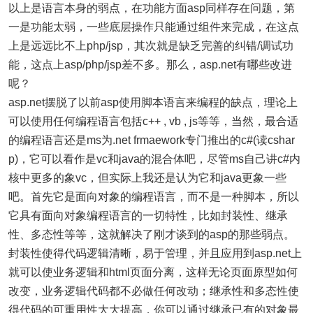
以上是语言本身的弱点，在功能方面asp同样存在问题，第
一是功能太弱，一些底层操作只能通过组件来完成，在这点
上是远远比不上php/jsp，其次就是缺乏完善的纠错/调试功
能，这点上asp/php/jsp差不多。那么，asp.net有哪些改进
呢？
asp.net摆脱了以前asp使用脚本语言来编程的缺点，理论上
可以使用任何编程语言包括c++ , vb , js等等，当然，最合适
的编程语言还是ms为.net frmaework专门推出的c#(读cshar
p)，它可以看作是vc和java的混合体吧，尽管ms自己讲c#内
核中更多的象vc，但实际上我还是认为它和java更象一些
吧。首先它是面向对象的编程语言，而不是一种脚本，所以
它具有面向对象编程语言的一切特性，比如封装性、继承
性、多态性等等，这就解决了刚才谈到的asp的那些弱点。
封装性使得代码逻辑清晰，易于管理，并且应用到asp.net上
就可以使业务逻辑和html页面分离，这样无论页面原型如何
改变，业务逻辑代码都不必做任何改动；继承性和多态性使
得代码的可重用性大大提高，你可以通过继承已有的对象最