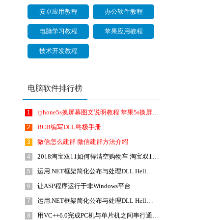
安卓应用教程
办公软件教程
电脑学习教程
苹果应用教程
技术开发教程
电脑软件排行榜
iphone5s换屏幕图文说明教程 苹果5s换屏幕视频
1
BCB编写DLL终极手册
2
微信怎么建群 微信建群方法介绍
3
2018淘宝双11如何得清空购物车 淘宝双11清空购物车活动
4
运用.NET框架简化公布与处理DLL Hell问题(1)
5
让ASP程序运行于非Windows平台
6
运用.NET框架简化公布与处理DLL Hell问题(2)
7
用VC++6.0完成PC机与单片机之间串行通信的方法
8