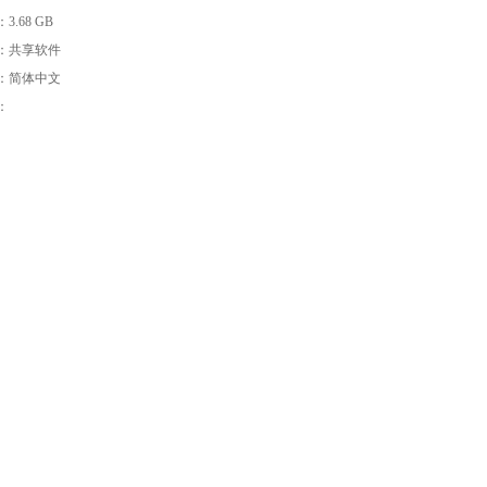
：
3.68 GB
：共享软件
：简体中文
：