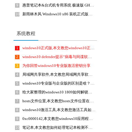
惠普笔记本&台式机专用系统 极速版 GHOSTXPSP3 2018年8月 海驱版下载
9
新雨林木风 Windows10 x86 装机正式版下载 2018年8月(32位)
10
系统教程
windows10正式版,本文教您windows10正式版如何安装
1
windows10 defender提示“病毒与间谍软件定义更新失败”如何办？
2
为你回答windows10专业版激活密钥分享
3
局域网共享软件,本文教您局域网共享软件哪一个好
4
windows10专业版与企业版的区别是啥？windows10专业版与企业版哪一个好？
5
给大家整理的windows10 1809如何解锁注册表编辑器的方法
6
hosts文件位置,本文教您hosts文件位置在啥地方
7
windows10激活工具,本文教您激活工具如何激活windows10
8
0xc0000142,本文教您windows10应用程序无法运行提示0xc0000142怎么处理
9
笔记本,本文教您如何处理笔记本检测不到电池
10