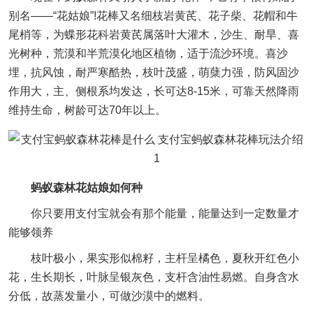
别名——“花姑娘”!花棒又名细枝岩黄芪、花子柴、花帽和牛
尾梢等，为蝶形花科岩黄芪属落叶大灌木，沙生、耐旱、喜
光树种，荒漠和半荒漠化地区植物，适于流沙环境。喜沙
埋，抗风蚀，耐严寒酷热，枝叶茂盛，萌蘖力强，防风固沙
作用大，主、侧根系均发达，长可达8-15米，可靠天然降雨
维持生命，树龄可达70年以上。
蚂蚁森林花姑娘如何种
你只要用支付宝就会有那个能量，能量达到一定数量才
能够领养
枝叶极小，果实形似棉籽，主杆呈橘色，夏秋开红色小
花，生长期长，叶脉呈银灰色，支杆含油性易燃。自身含水
分低，故蒸发量小，可做沙漠中的燃料。