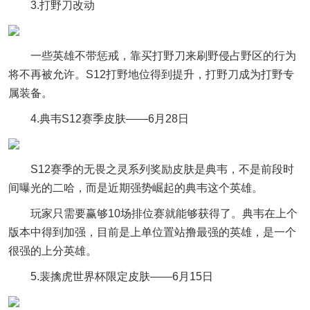
3.打野刀改动
一些英雄不带惩戒，靠买打野刀来刷野侵占野区的行为
将不再被允许。S12打野地位得到提升，打野刀成为打野专
属装备。
4.典韦S12赛季皮肤——6月28日
S12赛季的无畏之灵系列奖励皮肤是典韦，不是前段时
间曝光的二哈，而是近期强势崛起的典韦这个英雄。
玩家只需要赢够10场排位赛就能够获得了。典韦在上个
版本中得到加强，目前是上单位置站撸最强的英雄，是一个
很强的上分英雄。
5.裴擒虎世界杯限定皮肤——6月15日