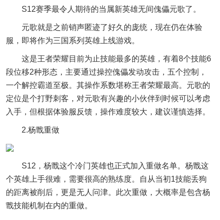
S12赛季最令人期待的当属新英雄无间傀儡元歌了。
元歌就是之前销声匿迹了好久的庞统，现在仍在体验
服，即将作为三国系列英雄上线游戏。
这是王者荣耀目前为止技能最多的英雄，有着8个技能6
段位移2种形态，主要通过操控傀儡发动攻击，五个控制，
一个解控霸道至极。其操作系数堪称王者荣耀最高。元歌的
定位是个打野刺客，对元歌有兴趣的小伙伴到时候可以考虑
入手，但根据体验服反馈，操作难度较大，建议谨慎选择。
2.杨戬重做
S12，杨戬这个冷门英雄也正式加入重做名单。杨戬这
个英雄上手很难，需要很高的熟练度。自从当初1技能丢狗
的距离被削后，更是无人问津。此次重做，大概率是包含杨
戬技能机制在内的重做。