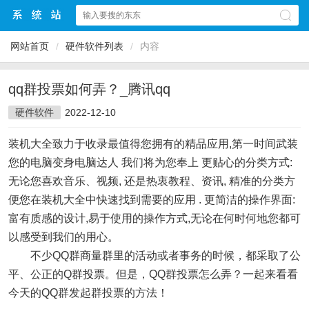
网站首页
/
硬件软件列表
/
内容
qq群投票如何弄？_腾讯qq
硬件软件
2022-12-10
装机大全致力于收录最值得您拥有的精品应用,第一时间武装
您的电脑变身电脑达人 我们将为您奉上 更贴心的分类方式:
无论您喜欢音乐、视频, 还是热衷教程、资讯, 精准的分类方
便您在装机大全中快速找到需要的应用 . 更简洁的操作界面:
富有质感的设计,易于使用的操作方式,无论在何时何地您都可
以感受到我们的用心。
不少QQ群商量群里的活动或者事务的时候，都采取了公
平、公正的Q群投票。但是，QQ群投票怎么弄？一起来看看
今天的QQ群发起群投票的方法！